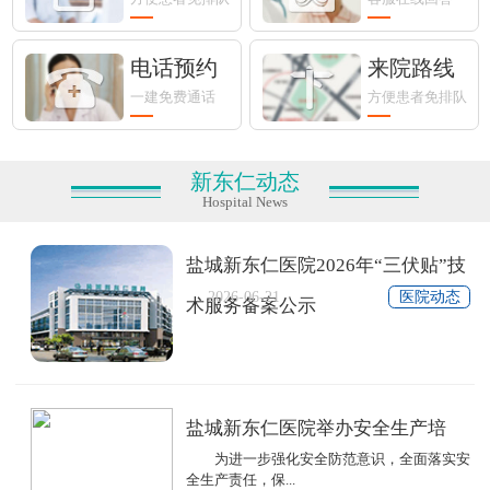
电话预约
来院路线
一建免费通话
方便患者免排队
新东仁动态
Hospital News
盐城新东仁医院2026年“三伏贴”技
2026-06-21
医院动态
术服务备案公示
盐城新东仁医院举办安全生产培
为进一步强化安全防范意识，全面落实安
全生产责任，保...