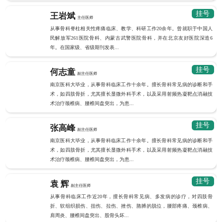
挂号
王岩斌
主任医师
从事骨科脊柱相关性疼痛临床、教学、科研工作20余年。曾就职于中国人
民解放军261医院骨科、内蒙古武警医院骨科，并在北京友好医院深造6
年。在国家级、省级期刊发表...
挂号
何志童
副主任医师
南京医科大毕业，从事骨科临床工作十余年。擅长骨科常见病的诊断和手
术，如四肢骨折，尤其擅长显微外科手术，以及采用射频热凝靶点消融技
术治疗颈椎病、腰椎间盘突出，为患...
挂号
张高峰
副主任医师
南京医科大毕业，从事骨科临床工作十余年。擅长骨科常见病的诊断和手
术，如四肢骨折，尤其擅长显微外科手术，以及采用射频热凝靶点消融技
术治疗颈椎病、腰椎间盘突出，为患...
挂号
袁 辉
副主任医师
从事骨科临床工作近20年，擅长骨科常见病、多发病的诊疗，对四肢骨
折、软组织损伤、扭伤、拉伤、挫伤、胳膊的脱位，腰部疼痛、颈椎病、
肩周炎、腰椎间盘突出、股骨头坏...