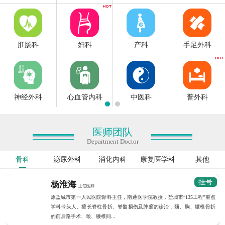
肛肠科
妇科
产科
手足外科
神经外科
心血管内科
中医科
普外科
医师团队
Department Doctor
骨科
泌尿外科
消化内科
康复医学科
其他
挂号
杨淮海
主任医师
原盐城市第一人民医院骨科主任，南通医学院教授，盐城市“135工程”重点
学科带头人。擅长脊柱骨折、脊髓损伤及肿瘤的诊治，颈、胸、腰椎骨折
的前后路手术、颈、腰椎间...