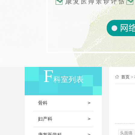
首页
>
科室列表
骨科
妇产科
头面痛
康复医学科