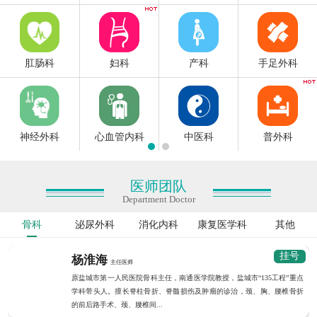
肛肠科
妇科
产科
手足外科
神经外科
心血管内科
中医科
普外科
医师团队
Department Doctor
骨科
泌尿外科
消化内科
康复医学科
其他
挂号
杨淮海
主任医师
原盐城市第一人民医院骨科主任，南通医学院教授，盐城市“135工程”重点
学科带头人。擅长脊柱骨折、脊髓损伤及肿瘤的诊治，颈、胸、腰椎骨折
的前后路手术、颈、腰椎间...