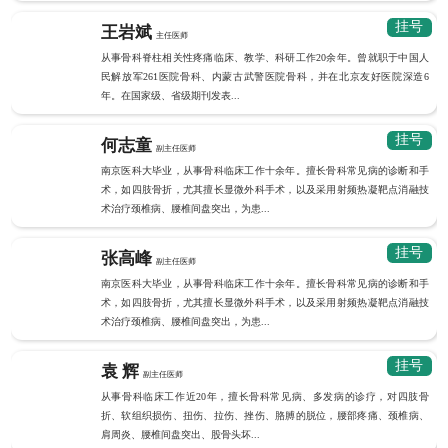
挂号
王岩斌
主任医师
从事骨科脊柱相关性疼痛临床、教学、科研工作20余年。曾就职于中国人
民解放军261医院骨科、内蒙古武警医院骨科，并在北京友好医院深造6
年。在国家级、省级期刊发表...
挂号
何志童
副主任医师
南京医科大毕业，从事骨科临床工作十余年。擅长骨科常见病的诊断和手
术，如四肢骨折，尤其擅长显微外科手术，以及采用射频热凝靶点消融技
术治疗颈椎病、腰椎间盘突出，为患...
挂号
张高峰
副主任医师
南京医科大毕业，从事骨科临床工作十余年。擅长骨科常见病的诊断和手
术，如四肢骨折，尤其擅长显微外科手术，以及采用射频热凝靶点消融技
术治疗颈椎病、腰椎间盘突出，为患...
挂号
袁 辉
副主任医师
从事骨科临床工作近20年，擅长骨科常见病、多发病的诊疗，对四肢骨
折、软组织损伤、扭伤、拉伤、挫伤、胳膊的脱位，腰部疼痛、颈椎病、
肩周炎、腰椎间盘突出、股骨头坏...