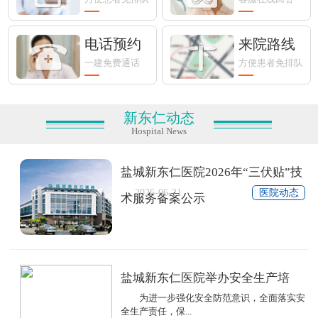
电话预约
来院路线
一建免费通话
方便患者免排队
新东仁动态
Hospital News
盐城新东仁医院2026年“三伏贴”技
2026-06-21
医院动态
术服务备案公示
盐城新东仁医院举办安全生产培
为进一步强化安全防范意识，全面落实安
全生产责任，保...