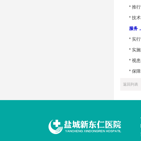
* 推行
* 技术
服务，
* 实行“
* 实施
* 视患
* 保障
返回列表