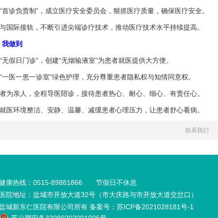
“首诊负责制”，成立医疗安全委员会，狠抓医疗质量，确保医疗安全。
与国际接轨，不断引进尖端诊疗技术，推动医疗技术水平持续提高。
我做到
无假日门诊”，创建“无烟输液室”为患者就医提供大方便。
“一医一患一诊室”绿色护理，充分尊重患者隐私权与知情同意权。
者为亲人，全程导医陪诊，接待患者热心、耐心、细心、有责任心。
就医环境整洁、安静、温馨、减缓患者心理压力，让患者舒心看病。
联系我们
健康热线：0515-89881866 节假日不休息
医院地址：盐城市开放大道32号（市大庆路与市开放大道交岔口）
盐城新东仁医院有限公司所有 备案号：
苏ICP备2021028181号-1