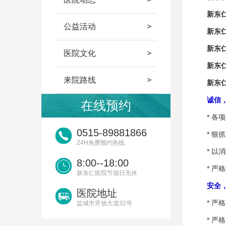
新东仁
公益活动
新东仁
新东仁
医院文化
新东仁
来院路线
新东仁
诚信，
在线预约
* 各项
0515-89881866
* 狠抓
24H免费预约热线
* 以消
8:00--18:00
* 严格
新东仁医院节假日无休
安全，
医院地址
* 严格
盐城市开放大道32号
* 严格