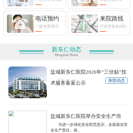
电话预约
来院路线
一建免费通话
方便患者免排队
新东仁动态
Hospital News
盐城新东仁医院2026年“三伏贴”技
2026-06-21
医院动态
术服务备案公示
盐城新东仁医院举办安全生产培
为进一步强化安全防范意识，全面落实安
全生产责任，保...