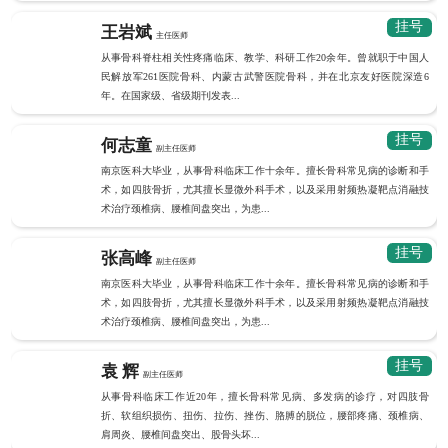
挂号
王岩斌
主任医师
从事骨科脊柱相关性疼痛临床、教学、科研工作20余年。曾就职于中国人
民解放军261医院骨科、内蒙古武警医院骨科，并在北京友好医院深造6
年。在国家级、省级期刊发表...
挂号
何志童
副主任医师
南京医科大毕业，从事骨科临床工作十余年。擅长骨科常见病的诊断和手
术，如四肢骨折，尤其擅长显微外科手术，以及采用射频热凝靶点消融技
术治疗颈椎病、腰椎间盘突出，为患...
挂号
张高峰
副主任医师
南京医科大毕业，从事骨科临床工作十余年。擅长骨科常见病的诊断和手
术，如四肢骨折，尤其擅长显微外科手术，以及采用射频热凝靶点消融技
术治疗颈椎病、腰椎间盘突出，为患...
挂号
袁 辉
副主任医师
从事骨科临床工作近20年，擅长骨科常见病、多发病的诊疗，对四肢骨
折、软组织损伤、扭伤、拉伤、挫伤、胳膊的脱位，腰部疼痛、颈椎病、
肩周炎、腰椎间盘突出、股骨头坏...