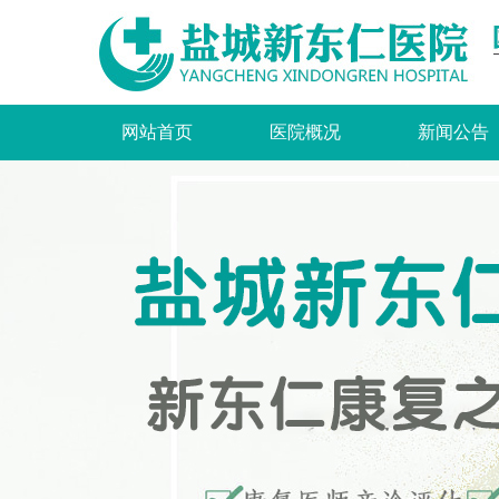
网站首页
医院概况
新闻公告