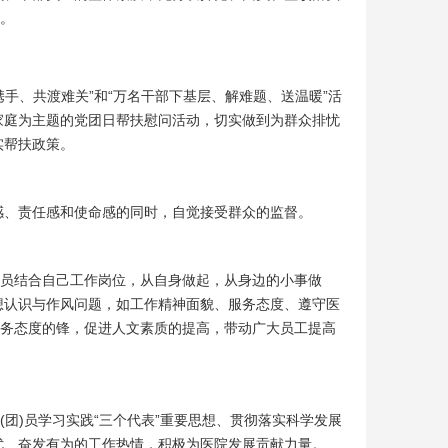
动。
手、共渡难关”和“万名干部下基层、解难题、送温暖”活
家庭为主题的党团日帮扶慰问活动，切实做到为群众排忧
实帮扶政策。
、责任感和使命感的同时，自觉接受群众的监督。
员结合自己工作岗位，从自身做起，从身边的小事做
想认识与作风问题，如工作精神面貌、服务态度、遵守医
服务态度的锋，促进人文素质的提高，带动广大员工提高
团)员学习实践“三个代表”重要思想、贯彻落实科学发展
优、奋发有为的工作热情，积极为医院发展贡献力量。